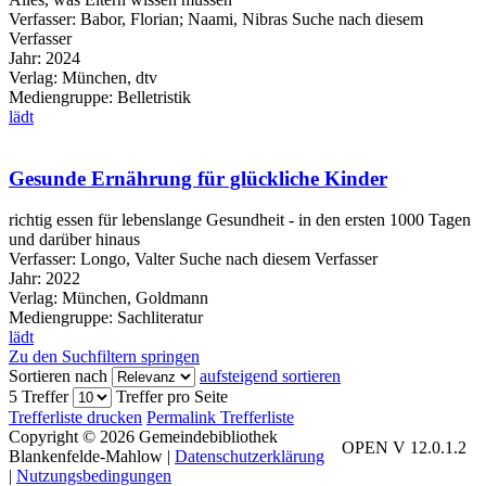
Verfasser:
Babor, Florian
;
Naami, Nibras
Suche nach diesem
Verfasser
Jahr:
2024
Verlag:
München, dtv
Mediengruppe:
Belletristik
lädt
Gesunde Ernährung für glückliche Kinder
richtig essen für lebenslange Gesundheit - in den ersten 1000 Tagen
und darüber hinaus
Verfasser:
Longo, Valter
Suche nach diesem Verfasser
Jahr:
2022
Verlag:
München, Goldmann
Mediengruppe:
Sachliteratur
lädt
Zu den Suchfiltern springen
Sortieren nach
aufsteigend sortieren
5 Treffer
Treffer pro Seite
Trefferliste drucken
Permalink Trefferliste
Copyright © 2026 Gemeindebibliothek
OPEN V 12.0.1.2
Blankenfelde-Mahlow
|
Datenschutzerklärung
|
Nutzungsbedingungen