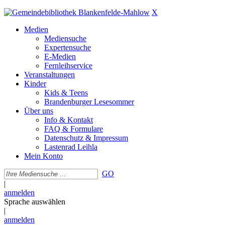
X
Medien
Mediensuche
Expertensuche
E-Medien
Fernleihservice
Veranstaltungen
Kinder
Kids & Teens
Brandenburger Lesesommer
Über uns
Info & Kontakt
FAQ & Formulare
Datenschutz & Impressum
Lastenrad Leihla
Mein Konto
GO
|
anmelden
Sprache auswählen
|
anmelden