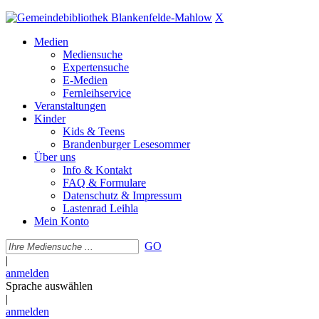
X
Medien
Mediensuche
Expertensuche
E-Medien
Fernleihservice
Veranstaltungen
Kinder
Kids & Teens
Brandenburger Lesesommer
Über uns
Info & Kontakt
FAQ & Formulare
Datenschutz & Impressum
Lastenrad Leihla
Mein Konto
GO
|
anmelden
Sprache auswählen
|
anmelden