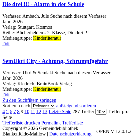
Die drei !!! - Alarm in der Schule
Verfasser:
Ambach, Jule
Suche nach diesem Verfasser
Jahr:
2026
Verlag:
Stuttgart, Kosmos
Reihe:
Bücherhelden - 2. Klasse, Die drei !!!
Mediengruppe:
Kinderliteratur
lädt
SemUkri City - Achtung, Schrumpfgefahr
Verfasser:
Ukri & Semlaki
Suche nach diesem Verfasser
Jahr:
2026
Verlag:
Kiedrich, BrainBook Verlag
Mediengruppe:
Kinderliteratur
lädt
Zu den Suchfiltern springen
Sortieren nach
aufsteigend sortieren
4
5
6
7
8
9
10
11
12
13
Letzte Seite
287 Treffer
Treffer pro
Seite
Trefferliste drucken
Permalink Trefferliste
Copyright © 2026 Gemeindebibliothek
OPEN V 12.0.1.2
Blankenfelde-Mahlow
|
Datenschutzerklärung