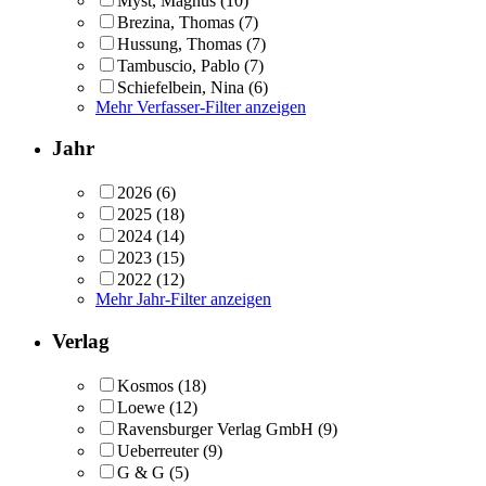
Myst, Magnus
(10)
Brezina, Thomas
(7)
Hussung, Thomas
(7)
Tambuscio, Pablo
(7)
Schiefelbein, Nina
(6)
Mehr Verfasser-Filter anzeigen
Jahr
2026
(6)
2025
(18)
2024
(14)
2023
(15)
2022
(12)
Mehr Jahr-Filter anzeigen
Verlag
Kosmos
(18)
Loewe
(12)
Ravensburger Verlag GmbH
(9)
Ueberreuter
(9)
G & G
(5)