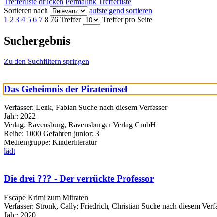
Trefferliste drucken
Permalink Trefferliste
Sortieren nach
aufsteigend sortieren
1
2
3
4
5
6
7
8
76 Treffer
Treffer pro Seite
Suchergebnis
Zu den Suchfiltern springen
Das Geheimnis der Pirateninsel
Verfasser:
Lenk, Fabian
Suche nach diesem Verfasser
Jahr:
2022
Verlag:
Ravensburg, Ravensburger Verlag GmbH
Reihe:
1000 Gefahren junior; 3
Mediengruppe:
Kinderliteratur
lädt
Die drei ??? - Der verrückte Professor
Escape Krimi zum Mitraten
Verfasser:
Stronk, Cally
;
Friedrich, Christian
Suche nach diesem Verfa
Jahr:
2020