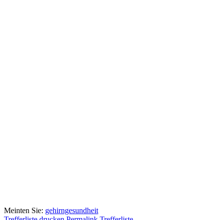
Meinten Sie:
gehirngesundheit
Trefferliste drucken
Permalink Trefferliste