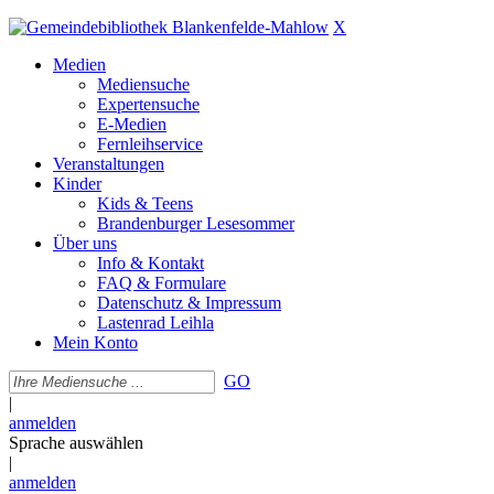
X
Medien
Mediensuche
Expertensuche
E-Medien
Fernleihservice
Veranstaltungen
Kinder
Kids & Teens
Brandenburger Lesesommer
Über uns
Info & Kontakt
FAQ & Formulare
Datenschutz & Impressum
Lastenrad Leihla
Mein Konto
GO
|
anmelden
Sprache auswählen
|
anmelden