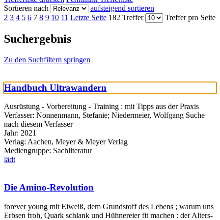
Sortieren nach
aufsteigend sortieren
2
3
4
5
6
7
8
9
10
11
Letzte Seite
182 Treffer
Treffer pro Seite
Suchergebnis
Zu den Suchfiltern springen
Handbuch Ultrawandern
Ausrüstung - Vorbereitung - Training : mit Tipps aus der Praxis
Verfasser:
Nonnenmann, Stefanie
;
Niedermeier, Wolfgang
Suche
nach diesem Verfasser
Jahr:
2021
Verlag:
Aachen, Meyer & Meyer Verlag
Mediengruppe:
Sachliteratur
lädt
Die Amino-Revolution
forever young mit Eiweiß, dem Grundstoff des Lebens ; warum uns
Erbsen froh, Quark schlank und Hühnereier fit machen : der Alters-