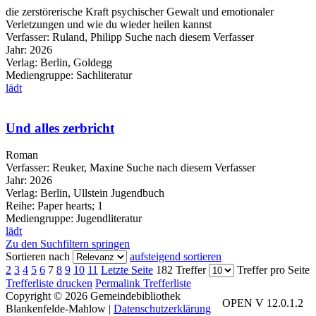
die zerstörerische Kraft psychischer Gewalt und emotionaler
Verletzungen und wie du wieder heilen kannst
Verfasser:
Ruland, Philipp
Suche nach diesem Verfasser
Jahr:
2026
Verlag:
Berlin, Goldegg
Mediengruppe:
Sachliteratur
lädt
Und alles zerbricht
Roman
Verfasser:
Reuker, Maxine
Suche nach diesem Verfasser
Jahr:
2026
Verlag:
Berlin, Ullstein Jugendbuch
Reihe:
Paper hearts; 1
Mediengruppe:
Jugendliteratur
lädt
Zu den Suchfiltern springen
Sortieren nach
aufsteigend sortieren
2
3
4
5
6
7
8
9
10
11
Letzte Seite
182 Treffer
Treffer pro Seite
Trefferliste drucken
Permalink Trefferliste
Copyright © 2026 Gemeindebibliothek
OPEN V 12.0.1.2
Blankenfelde-Mahlow
|
Datenschutzerklärung