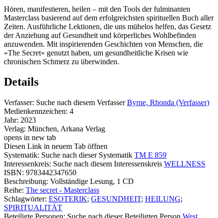
Hören, manifestieren, heilen – mit den Tools der fulminanten
Masterclass basierend auf dem erfolgreichsten spirituellen Buch aller
Zeiten. Ausführliche Lektionen, die uns mühelos helfen, das Gesetz
der Anziehung auf Gesundheit und körperliches Wohlbefinden
anzuwenden. Mit inspirierenden Geschichten von Menschen, die
»The Secret« genutzt haben, um gesundheitliche Krisen wie
chronischen Schmerz zu überwinden.
Details
Verfasser:
Suche nach diesem Verfasser
Byrne, Rhonda (Verfasser)
Medienkennzeichen:
4
Jahr:
2023
Verlag:
München, Arkana Verlag
opens in new tab
Diesen Link in neuem Tab öffnen
Systematik:
Suche nach dieser Systematik
TM E 859
Interessenkreis:
Suche nach diesem Interessenskreis
WELLNESS
ISBN:
9783442347650
Beschreibung:
Vollständige Lesung, 1 CD
Reihe:
The secret - Masterclass
Schlagwörter:
ESOTERIK
;
GESUNDHEIT
;
HEILUNG
;
SPIRITUALITÄT
Beteiligte Personen:
Suche nach dieser Beteiligten Person
West,