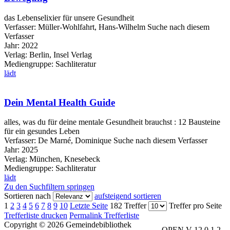
das Lebenselixier für unsere Gesundheit
Verfasser:
Müller-Wohlfahrt, Hans-Wilhelm
Suche nach diesem
Verfasser
Jahr:
2022
Verlag:
Berlin, Insel Verlag
Mediengruppe:
Sachliteratur
lädt
Dein Mental Health Guide
alles, was du für deine mentale Gesundheit brauchst : 12 Bausteine
für ein gesundes Leben
Verfasser:
De Marné, Dominique
Suche nach diesem Verfasser
Jahr:
2025
Verlag:
München, Knesebeck
Mediengruppe:
Sachliteratur
lädt
Zu den Suchfiltern springen
Sortieren nach
aufsteigend sortieren
1
2
3
4
5
6
7
8
9
10
Letzte Seite
182 Treffer
Treffer pro Seite
Trefferliste drucken
Permalink Trefferliste
Copyright © 2026 Gemeindebibliothek
OPEN V 12.0.1.2