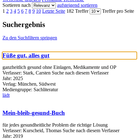
Sortieren nach
aufsteigend sortieren
1
2
3
4
5
6
7
8
9
10
Letzte Seite
182 Treffer
Treffer pro Seite
Suchergebnis
Zu den Suchfiltern springen
Füße gut, alles gut
ganzheitlich gesund ohne Einlagen, Medikamente und OP
Verfasser:
Stark, Carsten
Suche nach diesem Verfasser
Jahr:
2025
Verlag:
München, Südwest
Mediengruppe:
Sachliteratur
lädt
Mein-bleib-gesund-Buch
für jedes gesundheitliche Problem die richtige Lösung
Verfasser:
Kurscheid, Thomas
Suche nach diesem Verfasser
Jahr:
2019