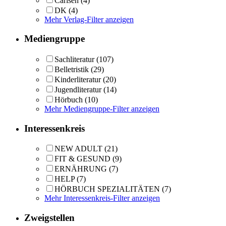
Carlsen
(4)
DK
(4)
Mehr Verlag-Filter anzeigen
Mediengruppe
Sachliteratur
(107)
Belletristik
(29)
Kinderliteratur
(20)
Jugendliteratur
(14)
Hörbuch
(10)
Mehr Mediengruppe-Filter anzeigen
Interessenkreis
NEW ADULT
(21)
FIT & GESUND
(9)
ERNÄHRUNG
(7)
HELP
(7)
HÖRBUCH SPEZIALITÄTEN
(7)
Mehr Interessenkreis-Filter anzeigen
Zweigstellen