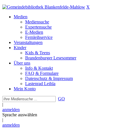
X
Medien
Mediensuche
Expertensuche
E-Medien
Fernleihservice
Veranstaltungen
Kinder
Kids & Teens
Brandenburger Lesesommer
Über uns
Info & Kontakt
FAQ & Formulare
Datenschutz & Impressum
Lastenrad Leihla
Mein Konto
GO
|
anmelden
Sprache auswählen
|
anmelden