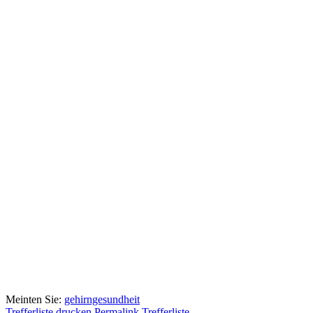
Meinten Sie:
gehirngesundheit
Trefferliste drucken
Permalink Trefferliste