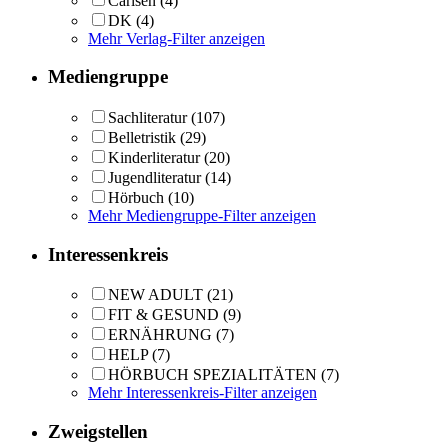
Carlsen
(4)
DK
(4)
Mehr Verlag-Filter anzeigen
Mediengruppe
Sachliteratur
(107)
Belletristik
(29)
Kinderliteratur
(20)
Jugendliteratur
(14)
Hörbuch
(10)
Mehr Mediengruppe-Filter anzeigen
Interessenkreis
NEW ADULT
(21)
FIT & GESUND
(9)
ERNÄHRUNG
(7)
HELP
(7)
HÖRBUCH SPEZIALITÄTEN
(7)
Mehr Interessenkreis-Filter anzeigen
Zweigstellen