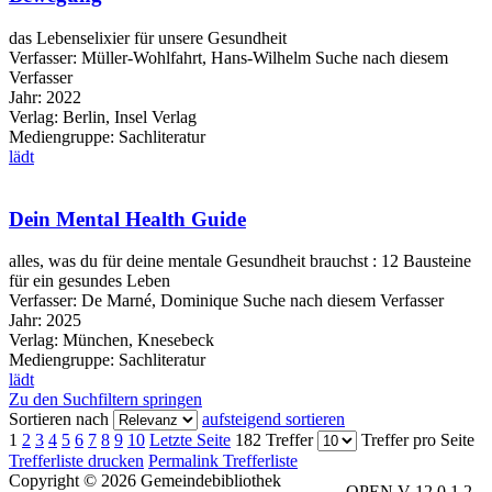
das Lebenselixier für unsere Gesundheit
Verfasser:
Müller-Wohlfahrt, Hans-Wilhelm
Suche nach diesem
Verfasser
Jahr:
2022
Verlag:
Berlin, Insel Verlag
Mediengruppe:
Sachliteratur
lädt
Dein Mental Health Guide
alles, was du für deine mentale Gesundheit brauchst : 12 Bausteine
für ein gesundes Leben
Verfasser:
De Marné, Dominique
Suche nach diesem Verfasser
Jahr:
2025
Verlag:
München, Knesebeck
Mediengruppe:
Sachliteratur
lädt
Zu den Suchfiltern springen
Sortieren nach
aufsteigend sortieren
1
2
3
4
5
6
7
8
9
10
Letzte Seite
182 Treffer
Treffer pro Seite
Trefferliste drucken
Permalink Trefferliste
Copyright © 2026 Gemeindebibliothek
OPEN V 12.0.1.2