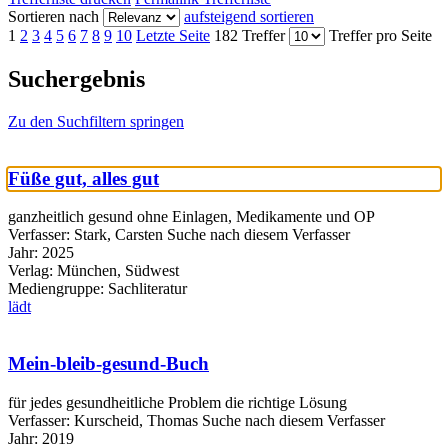
Sortieren nach
aufsteigend sortieren
1
2
3
4
5
6
7
8
9
10
Letzte Seite
182 Treffer
Treffer pro Seite
Suchergebnis
Zu den Suchfiltern springen
Füße gut, alles gut
ganzheitlich gesund ohne Einlagen, Medikamente und OP
Verfasser:
Stark, Carsten
Suche nach diesem Verfasser
Jahr:
2025
Verlag:
München, Südwest
Mediengruppe:
Sachliteratur
lädt
Mein-bleib-gesund-Buch
für jedes gesundheitliche Problem die richtige Lösung
Verfasser:
Kurscheid, Thomas
Suche nach diesem Verfasser
Jahr:
2019