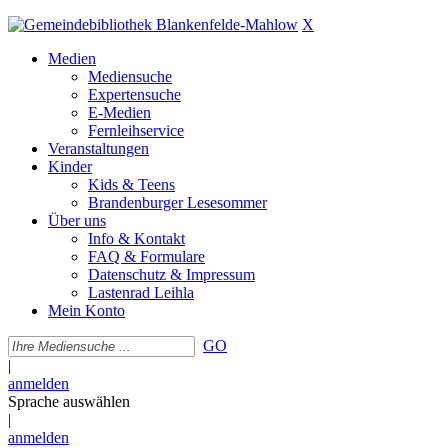
X
Medien
Mediensuche
Expertensuche
E-Medien
Fernleihservice
Veranstaltungen
Kinder
Kids & Teens
Brandenburger Lesesommer
Über uns
Info & Kontakt
FAQ & Formulare
Datenschutz & Impressum
Lastenrad Leihla
Mein Konto
GO
|
anmelden
Sprache auswählen
|
anmelden