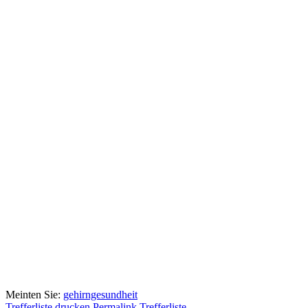
Meinten Sie:
gehirngesundheit
Trefferliste drucken
Permalink Trefferliste