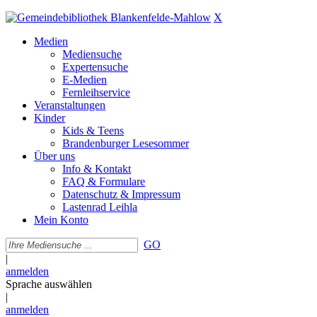
X
Medien
Mediensuche
Expertensuche
E-Medien
Fernleihservice
Veranstaltungen
Kinder
Kids & Teens
Brandenburger Lesesommer
Über uns
Info & Kontakt
FAQ & Formulare
Datenschutz & Impressum
Lastenrad Leihla
Mein Konto
GO
|
anmelden
Sprache auswählen
|
anmelden