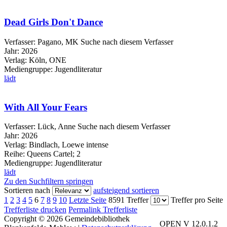
Dead Girls Don't Dance
Verfasser:
Pagano, MK
Suche nach diesem Verfasser
Jahr:
2026
Verlag:
Köln, ONE
Mediengruppe:
Jugendliteratur
lädt
With All Your Fears
Verfasser:
Lück, Anne
Suche nach diesem Verfasser
Jahr:
2026
Verlag:
Bindlach, Loewe intense
Reihe:
Queens Cartel; 2
Mediengruppe:
Jugendliteratur
lädt
Zu den Suchfiltern springen
Sortieren nach
aufsteigend sortieren
1
2
3
4
5
6
7
8
9
10
Letzte Seite
8591 Treffer
Treffer pro Seite
Trefferliste drucken
Permalink Trefferliste
Copyright © 2026 Gemeindebibliothek
OPEN V 12.0.1.2