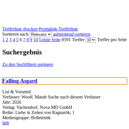
Trefferliste drucken
Permalink Trefferliste
Sortieren nach
aufsteigend sortieren
1
2
3
4
5
6
7
8
9
10
Letzte Seite
8591 Treffer
Treffer pro Seite
Suchergebnis
Zu den Suchfiltern springen
Falling Asgard
List & Vorurteil
Verfasser:
Woolf, Marah
Suche nach diesem Verfasser
Jahr:
2026
Verlag:
Vachendorf, Nova MD GmbH
Reihe:
Liebe in Zeiten von Ragnarök; 1
Mediengruppe:
Belletristik
lädt