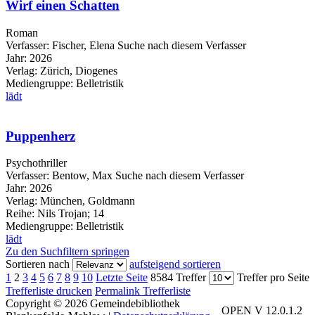
Wirf einen Schatten
Roman
Verfasser:
Fischer, Elena
Suche nach diesem Verfasser
Jahr:
2026
Verlag:
Zürich, Diogenes
Mediengruppe:
Belletristik
lädt
Puppenherz
Psychothriller
Verfasser:
Bentow, Max
Suche nach diesem Verfasser
Jahr:
2026
Verlag:
München, Goldmann
Reihe:
Nils Trojan; 14
Mediengruppe:
Belletristik
lädt
Zu den Suchfiltern springen
Sortieren nach
aufsteigend sortieren
1
2
3
4
5
6
7
8
9
10
Letzte Seite
8584 Treffer
Treffer pro Seite
Trefferliste drucken
Permalink Trefferliste
Copyright © 2026 Gemeindebibliothek
OPEN V 12.0.1.2