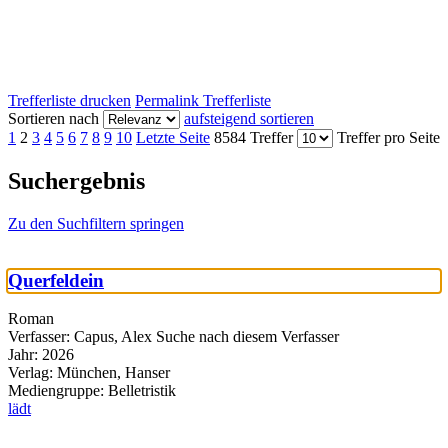
Trefferliste drucken
Permalink Trefferliste
Sortieren nach
aufsteigend sortieren
1
2
3
4
5
6
7
8
9
10
Letzte Seite
8584 Treffer
Treffer pro Seite
Suchergebnis
Zu den Suchfiltern springen
Querfeldein
Roman
Verfasser:
Capus, Alex
Suche nach diesem Verfasser
Jahr:
2026
Verlag:
München, Hanser
Mediengruppe:
Belletristik
lädt