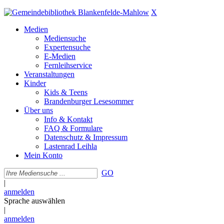
X
Medien
Mediensuche
Expertensuche
E-Medien
Fernleihservice
Veranstaltungen
Kinder
Kids & Teens
Brandenburger Lesesommer
Über uns
Info & Kontakt
FAQ & Formulare
Datenschutz & Impressum
Lastenrad Leihla
Mein Konto
GO
|
anmelden
Sprache auswählen
|
anmelden