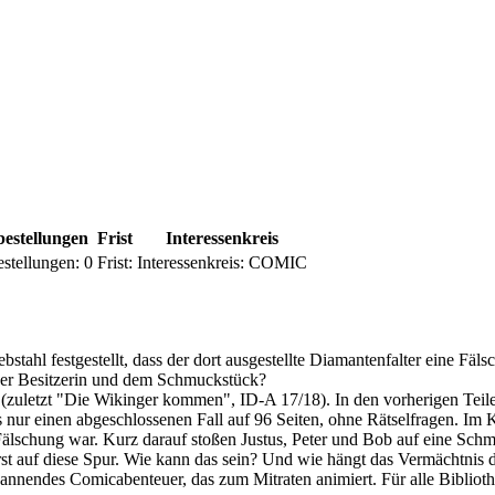
estellungen
Frist
Interessenkreis
stellungen:
0
Frist:
Interessenkreis:
COMIC
hl festgestellt, dass der dort ausgestellte Diamantenfalter eine Fäls
der Besitzerin und dem Schmuckstück?
(zuletzt "Die Wikinger kommen", ID-A 17/18). In den vorherigen Teilen
s nur einen abgeschlossenen Fall auf 96 Seiten, ohne Rätselfragen. 
e Fälschung war. Kurz darauf stoßen Justus, Peter und Bob auf eine Schm
e erst auf diese Spur. Wie kann das sein? Und wie hängt das Vermächt
annendes Comicabenteuer, das zum Mitraten animiert. Für alle Biblio