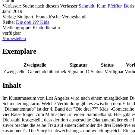
Comic
Verfasser:
Suche nach diesem Verfasser
Schmidt, Kim
;
Pfeiffer, Boris
Jahr:
2019
Verlag:
Stuttgart, Franckh'sche Verlagshandl.
Reihe:
Die drei ??? Kids
Mediengruppe:
Kinderliteratur
verfügbar
Vorbestellen
Exemplare
Zweigstelle
Signatur
Status
Vorb
Zweigstelle:
Gemeindebibliothek
Signatur:
D
Status:
Verfügbar
Vorbe
Inhalt
Im Kunstmuseum von Los Angeles wird nach einem missglückten Diebsta
Schmetterlingsfarm. Welche Verbindung gibt es zwischen dem Erbe 
"Diamantenraub" ist der 4. Band der "Die drei ??? Kids"-Comicreihe 
vier Rätselfragen zum Mitmachen, in einem Sammelband. Hier gibt e
Diebstahl festgestellt, dass der dort ausgestellte Diamantenfalter ein
zuvor brachte die selbe Frau auf einem Stehroller die drei Detektiv
zusammen? - Die Story ist abwechslungs- und wendungsreich. Ein sp