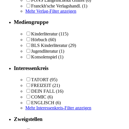
PONS Langenscheidt GmbH
(6)
Franckh'sche Verlagshandl.
(1)
Mehr Verlag-Filter anzeigen
Mediengruppe
Kinderliteratur
(115)
Hörbuch
(60)
BLS Kinderliteratur
(29)
Jugendliteratur
(1)
Konsolenspiel
(1)
Interessenkreis
TATORT
(95)
FREIZEIT
(21)
DEIN FALL
(16)
COMIC
(6)
ENGLISCH
(6)
Mehr Interessenkreis-Filter anzeigen
Zweigstellen