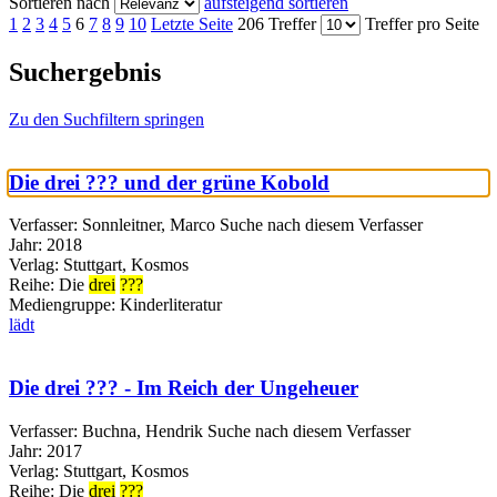
Sortieren nach
aufsteigend sortieren
1
2
3
4
5
6
7
8
9
10
Letzte Seite
206 Treffer
Treffer pro Seite
Suchergebnis
Zu den Suchfiltern springen
Die drei ??? und der grüne Kobold
Verfasser:
Sonnleitner, Marco
Suche nach diesem Verfasser
Jahr:
2018
Verlag:
Stuttgart, Kosmos
Reihe:
Die
drei
???
Mediengruppe:
Kinderliteratur
lädt
Die drei ??? - Im Reich der Ungeheuer
Verfasser:
Buchna, Hendrik
Suche nach diesem Verfasser
Jahr:
2017
Verlag:
Stuttgart, Kosmos
Reihe:
Die
drei
???