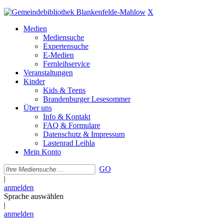
X
Medien
Mediensuche
Expertensuche
E-Medien
Fernleihservice
Veranstaltungen
Kinder
Kids & Teens
Brandenburger Lesesommer
Über uns
Info & Kontakt
FAQ & Formulare
Datenschutz & Impressum
Lastenrad Leihla
Mein Konto
GO
|
anmelden
Sprache auswählen
|
anmelden