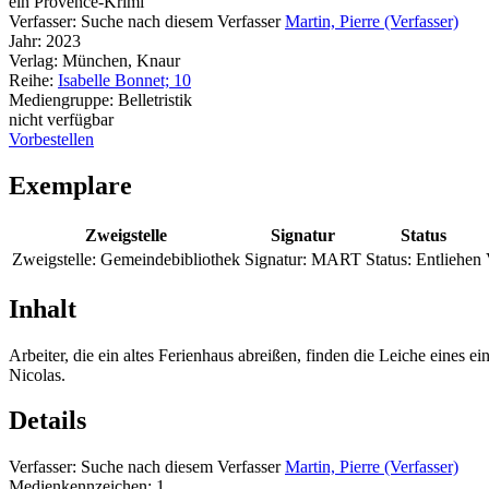
ein Provence-Krimi
Verfasser:
Suche nach diesem Verfasser
Martin, Pierre (Verfasser)
Jahr:
2023
Verlag:
München, Knaur
Reihe:
Isabelle Bonnet; 10
Mediengruppe:
Belletristik
nicht verfügbar
Vorbestellen
Exemplare
Zweigstelle
Signatur
Status
Zweigstelle:
Gemeindebibliothek
Signatur:
MART
Status:
Entliehen
Inhalt
Arbeiter, die ein altes Ferienhaus abreißen, finden die Leiche eines 
Nicolas.
Details
Verfasser:
Suche nach diesem Verfasser
Martin, Pierre (Verfasser)
Medienkennzeichen:
1