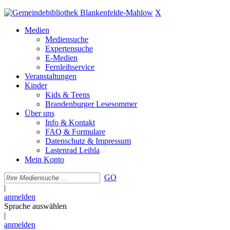
X
Medien
Mediensuche
Expertensuche
E-Medien
Fernleihservice
Veranstaltungen
Kinder
Kids & Teens
Brandenburger Lesesommer
Über uns
Info & Kontakt
FAQ & Formulare
Datenschutz & Impressum
Lastenrad Leihla
Mein Konto
GO
|
anmelden
Sprache auswählen
|
anmelden