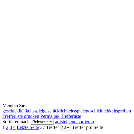
Meinten Sie:
geschicklichkeitsspiel
geschicklichkeitsspiele
geschicklichkeitsproben
Trefferliste drucken
Permalink Trefferliste
Sortieren nach
aufsteigend sortieren
1
2
3
4
Letzte Seite
37 Treffer
Treffer pro Seite