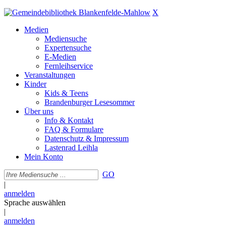
X
Medien
Mediensuche
Expertensuche
E-Medien
Fernleihservice
Veranstaltungen
Kinder
Kids & Teens
Brandenburger Lesesommer
Über uns
Info & Kontakt
FAQ & Formulare
Datenschutz & Impressum
Lastenrad Leihla
Mein Konto
GO
|
anmelden
Sprache auswählen
|
anmelden