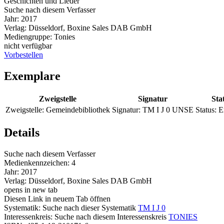
Geschichten und Lieder
Suche nach diesem Verfasser
Jahr:
2017
Verlag:
Düsseldorf, Boxine Sales DAB GmbH
Mediengruppe:
Tonies
nicht verfügbar
Vorbestellen
Exemplare
Zweigstelle
Signatur
Sta
Zweigstelle:
Gemeindebibliothek
Signatur:
TM I J 0 UNSE
Status:
E
Details
Suche nach diesem Verfasser
Medienkennzeichen:
4
Jahr:
2017
Verlag:
Düsseldorf, Boxine Sales DAB GmbH
opens in new tab
Diesen Link in neuem Tab öffnen
Systematik:
Suche nach dieser Systematik
TM I J 0
Interessenkreis:
Suche nach diesem Interessenskreis
TONIES