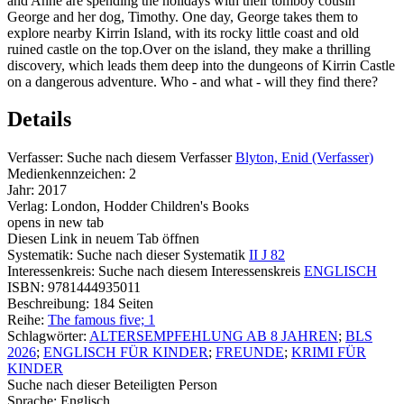
and Anne are spending the holidays with their tomboy cousin
George and her dog, Timothy. One day, George takes them to
explore nearby Kirrin Island, with its rocky little coast and old
ruined castle on the top.Over on the island, they make a thrilling
discovery, which leads them deep into the dungeons of Kirrin Castle
on a dangerous adventure. Who - and what - will they find there?
Details
Verfasser:
Suche nach diesem Verfasser
Blyton, Enid (Verfasser)
Medienkennzeichen:
2
Jahr:
2017
Verlag:
London, Hodder Children's Books
opens in new tab
Diesen Link in neuem Tab öffnen
Systematik:
Suche nach dieser Systematik
II J 82
Interessenkreis:
Suche nach diesem Interessenskreis
ENGLISCH
ISBN:
9781444935011
Beschreibung:
184 Seiten
Reihe:
The famous five; 1
Schlagwörter:
ALTERSEMPFEHLUNG AB 8 JAHREN
;
BLS
2026
;
ENGLISCH FÜR KINDER
;
FREUNDE
;
KRIMI FÜR
KINDER
Suche nach dieser Beteiligten Person
Sprache:
Englisch