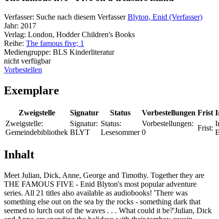
Verfasser:
Suche nach diesem Verfasser
Blyton, Enid (Verfasser)
Jahr:
2017
Verlag:
London, Hodder Children's Books
Reihe:
The famous five; 1
Mediengruppe:
BLS Kinderliteratur
nicht verfügbar
Vorbestellen
Exemplare
Zweigstelle
Signatur
Status
Vorbestellungen
Frist
I
Zweigstelle:
Signatur:
Status:
Vorbestellungen:
I
Frist:
Gemeindebibliothek
BLYT
Lesesommer
0
Inhalt
Meet Julian, Dick, Anne, George and Timothy. Together they are
THE FAMOUS FIVE - Enid Blyton's most popular adventure
series. All 21 titles also available as audiobooks! 'There was
something else out on the sea by the rocks - something dark that
seemed to lurch out of the waves . . . What could it be?'Julian, Dick