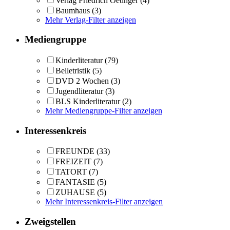
Verlag Friedrich Oetinger
(4)
Baumhaus
(3)
Mehr Verlag-Filter anzeigen
Mediengruppe
Kinderliteratur
(79)
Belletristik
(5)
DVD 2 Wochen
(3)
Jugendliteratur
(3)
BLS Kinderliteratur
(2)
Mehr Mediengruppe-Filter anzeigen
Interessenkreis
FREUNDE
(33)
FREIZEIT
(7)
TATORT
(7)
FANTASIE
(5)
ZUHAUSE
(5)
Mehr Interessenkreis-Filter anzeigen
Zweigstellen