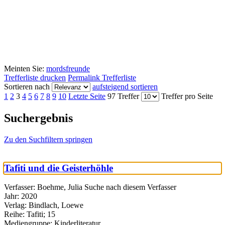
Meinten Sie:
mordsfreunde
Trefferliste drucken
Permalink Trefferliste
Sortieren nach
aufsteigend sortieren
1
2
3
4
5
6
7
8
9
10
Letzte Seite
97 Treffer
Treffer pro Seite
Suchergebnis
Zu den Suchfiltern springen
Tafiti und die Geisterhöhle
Verfasser:
Boehme, Julia
Suche nach diesem Verfasser
Jahr:
2020
Verlag:
Bindlach, Loewe
Reihe:
Tafiti; 15
Mediengruppe:
Kinderliteratur