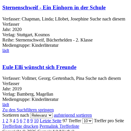
Sternenschweif - Ein Einhorn in der Schule
Verfasser:
Chapman, Linda
;
Lllobet, Josephine
Suche nach diesem
Verfasser
Jahr:
2020
Verlag:
Stuttgart, Kosmos
Reihe:
Sternenschweif, Bücherhelden - 2. Klasse
Mediengruppe:
Kinderliteratur
lädt
Eule Elli wünscht sich Freunde
Verfasser:
Vollmer, Georg
;
Gertenbach, Pina
Suche nach diesem
Verfasser
Jahr:
2019
Verlag:
Bamberg, Magellan
Mediengruppe:
Kinderliteratur
lädt
Zu den Suchfiltern springen
Sortieren nach
aufsteigend sortieren
1
2
3
4
5
6
7
8
9
10
Letzte Seite
97 Treffer
Treffer pro Seite
Trefferliste drucken
Permalink Trefferliste