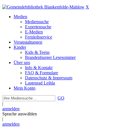
X
Medien
Mediensuche
Expertensuche
E-Medien
Fernleihservice
Veranstaltungen
Kinder
Kids & Teens
Brandenburger Lesesommer
Über uns
Info & Kontakt
FAQ & Formulare
Datenschutz & Impressum
Lastenrad Leihla
Mein Konto
GO
|
anmelden
Sprache auswählen
|
anmelden