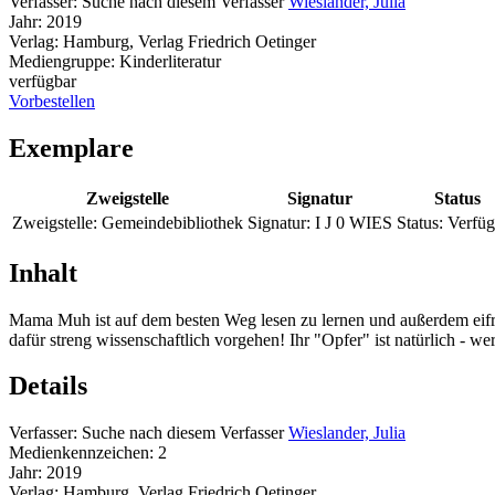
Verfasser:
Suche nach diesem Verfasser
Wieslander, Julia
Jahr:
2019
Verlag:
Hamburg, Verlag Friedrich Oetinger
Mediengruppe:
Kinderliteratur
verfügbar
Vorbestellen
Exemplare
Zweigstelle
Signatur
Status
Zweigstelle:
Gemeindebibliothek
Signatur:
I J 0 WIES
Status:
Verfüg
Inhalt
Mama Muh ist auf dem besten Weg lesen zu lernen und außerdem eifrig
dafür streng wissenschaftlich vorgehen! Ihr "Opfer" ist natürlich - 
Details
Verfasser:
Suche nach diesem Verfasser
Wieslander, Julia
Medienkennzeichen:
2
Jahr:
2019
Verlag:
Hamburg, Verlag Friedrich Oetinger