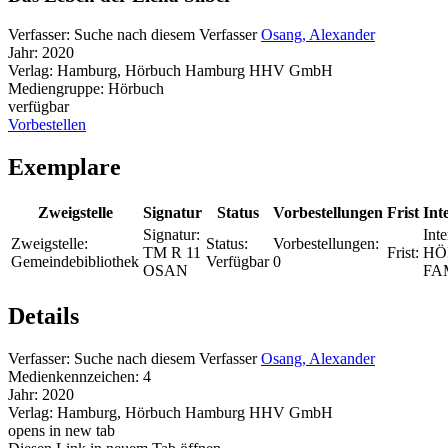
Verfasser:
Suche nach diesem Verfasser
Osang, Alexander
Jahr:
2020
Verlag:
Hamburg, Hörbuch Hamburg HHV GmbH
Mediengruppe:
Hörbuch
verfügbar
Vorbestellen
Exemplare
Zweigstelle
Signatur
Status
Vorbestellungen
Frist
Int
Signatur:
Inte
Zweigstelle:
Status:
Vorbestellungen:
TM R 11
Frist:
HÖ
Gemeindebibliothek
Verfügbar
0
OSAN
FA
Details
Verfasser:
Suche nach diesem Verfasser
Osang, Alexander
Medienkennzeichen:
4
Jahr:
2020
Verlag:
Hamburg, Hörbuch Hamburg HHV GmbH
opens in new tab