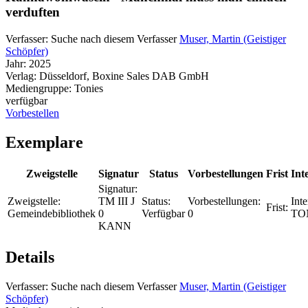
verduften
Verfasser:
Suche nach diesem Verfasser
Muser, Martin (Geistiger
Schöpfer)
Jahr:
2025
Verlag:
Düsseldorf, Boxine Sales DAB GmbH
Mediengruppe:
Tonies
verfügbar
Vorbestellen
Exemplare
Zweigstelle
Signatur
Status
Vorbestellungen
Frist
Int
Signatur:
Zweigstelle:
TM III J
Status:
Vorbestellungen:
Inte
Frist:
Gemeindebibliothek
0
Verfügbar
0
TO
KANN
Details
Verfasser:
Suche nach diesem Verfasser
Muser, Martin (Geistiger
Schöpfer)