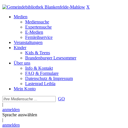
X
Medien
Mediensuche
Expertensuche
E-Medien
Fernleihservice
Veranstaltungen
Kinder
Kids & Teens
Brandenburger Lesesommer
Über uns
Info & Kontakt
FAQ & Formulare
Datenschutz & Impressum
Lastenrad Leihla
Mein Konto
GO
|
anmelden
Sprache auswählen
|
anmelden