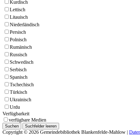
Kurdisch
Lettisch
Litauisch
Niederländisch
Persisch
Polnisch
Rumänisch
Russisch
Schwedisch
Serbisch
Spanisch
Tschechisch
Türkisch
Ukrainisch
Urdu
Verfügbarkeit
verfügbare Medien
Copyright © 2026 Gemeindebibliothek Blankenfelde-Mahlow
|
Daten