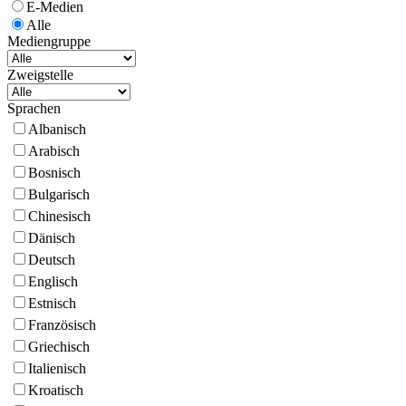
E-Medien
Alle
Mediengruppe
Zweigstelle
Sprachen
Albanisch
Arabisch
Bosnisch
Bulgarisch
Chinesisch
Dänisch
Deutsch
Englisch
Estnisch
Französisch
Griechisch
Italienisch
Kroatisch