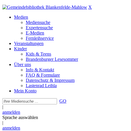
X
Medien
Mediensuche
Expertensuche
E-Medien
Fernleihservice
Veranstaltungen
Kinder
Kids & Teens
Brandenburger Lesesommer
Über uns
Info & Kontakt
FAQ & Formulare
Datenschutz & Impressum
Lastenrad Leihla
Mein Konto
GO
|
anmelden
Sprache auswählen
|
anmelden